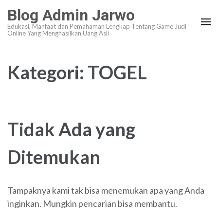
Lompat
Blog Admin Jarwo
ke
Edukasi, Manfaat dan Pemahaman Lengkap Tentang Game Judi
konten
Online Yang Menghasilkan Uang Asli
(Tekan
Enter)
Kategori:
TOGEL
Tidak Ada yang
Ditemukan
Tampaknya kami tak bisa menemukan apa yang Anda
inginkan. Mungkin pencarian bisa membantu.