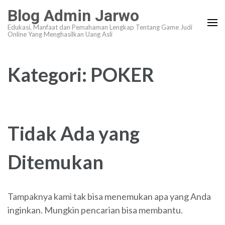
Lompat
Blog Admin Jarwo
ke
Edukasi, Manfaat dan Pemahaman Lengkap Tentang Game Judi
konten
Online Yang Menghasilkan Uang Asli
(Tekan
Enter)
Kategori:
POKER
Tidak Ada yang
Ditemukan
Tampaknya kami tak bisa menemukan apa yang Anda
inginkan. Mungkin pencarian bisa membantu.